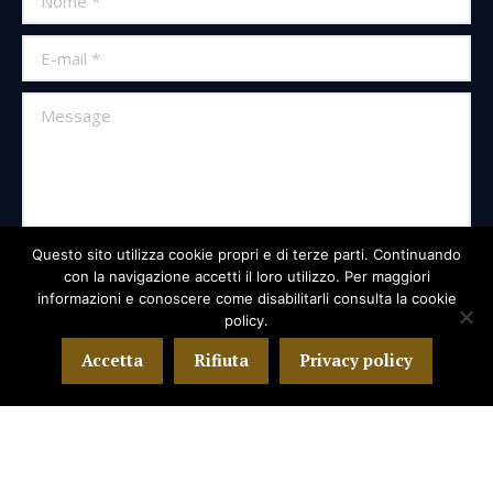
E-mail *
Message
Questo sito utilizza cookie propri e di terze parti. Continuando
con la navigazione accetti il loro utilizzo. Per maggiori
informazioni e conoscere come disabilitarli consulta la cookie
policy.
Invia
Accetta
Rifiuta
Privacy policy
©Avv. Leonardo D'Erasmo - 2018. All rights reserved.